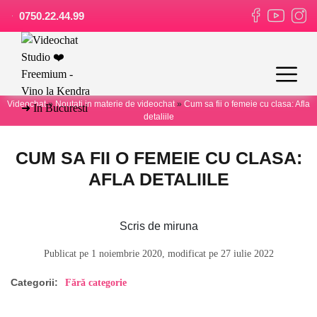
0750.22.44.99
Videochat
»
Noutati in materie de videochat
»
Cum sa fii o femeie cu clasa: Afla
detaliile
CUM SA FII O FEMEIE CU CLASA:
AFLA DETALIILE
Scris de miruna
Publicat pe 1 noiembrie 2020, modificat pe 27 iulie 2022
Categorii:
Fără categorie