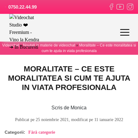
0750.22.44.99
Videochat
»
Noutati in materie de videochat
»
Moralitate – Ce este moralitatea si
cum te ajuta in viata profesionala
MORALITATE – CE ESTE
MORALITATEA SI CUM TE AJUTA
IN VIATA PROFESIONALA
Scris de Monica
Publicat pe 25 noiembrie 2021, modificat pe 11 ianuarie 2022
Categorii:
Fără categorie