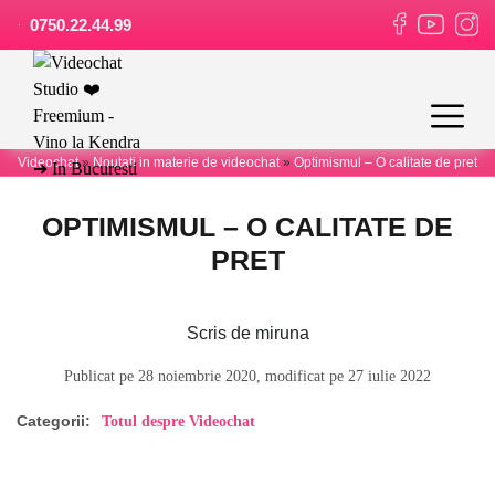
0750.22.44.99
Videochat
»
Noutati in materie de videochat
»
Optimismul – O calitate de pret
OPTIMISMUL – O CALITATE DE
PRET
Scris de miruna
Publicat pe 28 noiembrie 2020, modificat pe 27 iulie 2022
Categorii:
Totul despre Videochat