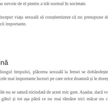
nevoie de el pentru a trăi normal în societate.
 început viața sexuală să conștientizeze că nu presupune d
cii importante.
ină
-a lungul timpului, plăcerea sexuală la femei se dobândeșt
ă cele mai importante lucruri pe care orice doamnă și le doreș
le nu se satură niciodată de acest mic gest. Așadar, dacă vre
u gâtul și tot așa până ce nu mai rămâne nici măcar un c