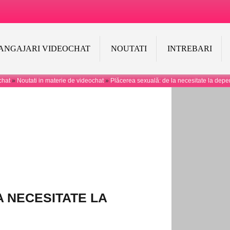
ANGAJARI VIDEOCHAT
NOUTATI
INTREBARI
chat
»
Noutati in materie de videochat
»
Plăcerea sexuală: de la necesitate la dep
 NECESITATE LA