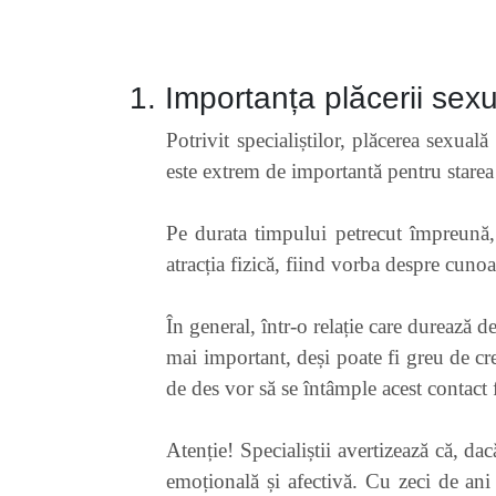
1. Importanța plăcerii sex
Potrivit specialiștilor, plăcerea sexuală
este extrem de importantă pentru starea 
Pe durata timpului petrecut împreună, 
atracția fizică, fiind vorba despre cun
În general, într-o relație care durează d
mai important, deși poate fi greu de crez
de des vor să se întâmple acest contact f
Atenție! Specialiștii avertizează că, da
emoțională și afectivă. Cu zeci de an