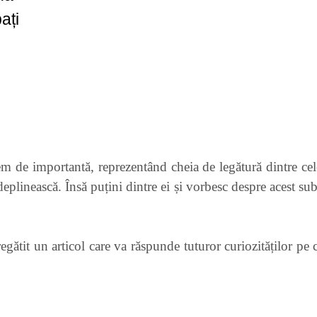
ați
trem de importantă, reprezentând cheia de legătură dintre c
deplinească. Însă puțini dintre ei și vorbesc despre acest sub
egătit un articol care va răspunde tuturor curiozităților pe 