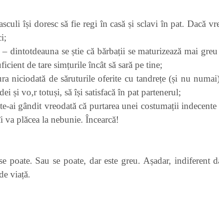
sculi își doresc să fie regi în casă și sclavi în pat. Dacă vre
i;
u
– dintotdeauna se știe că bărbații se maturizează mai greu
ficient de tare simțurile încât să sară pe tine;
a niciodată de săruturile oferite cu tandrețe (și nu numai
i și vo,r totuși, să își satisfacă în pat partenerul;
te-ai gândit vreodată că purtarea unei costumații indecente s
îi va plăcea la nebunie. Încearcă!
se poate. Sau se poate, dar este greu. Așadar, indiferent da
de viață.