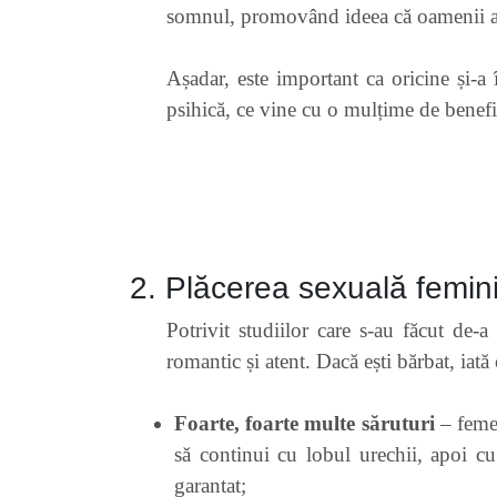
somnul, promovând ideea că oamenii au 
Așadar, este important ca oricine și-a
psihică, ce vine cu o mulțime de benefi
2. Plăcerea sexuală femin
Potrivit studiilor care s-au făcut de
romantic și atent. Dacă ești bărbat, iat
Foarte, foarte multe săruturi
– femei
să continui cu lobul urechii, apoi c
garantat;