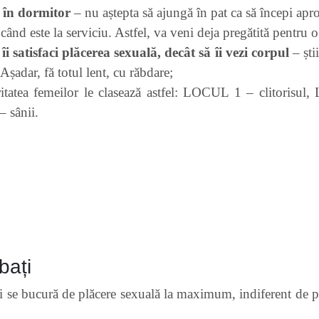
 în dormitor
– nu aștepta să ajungă în pat ca să începi apr
ând este la serviciu. Astfel, va veni deja pregătită pentru o
îi satisfaci plăcerea sexuală, decât să îi vezi corpul
– ști
Așadar, fă totul lent, cu răbdare;
itatea femeilor le clasează astfel: LOCUL 1 – clitoris
 sânii.
bați
i se bucură de plăcere sexuală la maximum, indiferent de pre