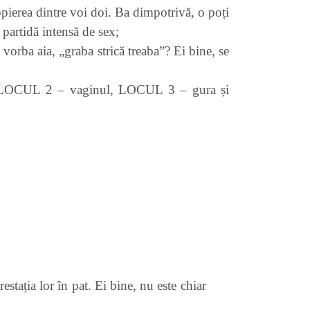
opierea dintre voi doi. Ba dimpotrivă, o poți
 partidă intensă de sex;
i vorba aia, „graba strică treaba”? Ei bine, se
ul, LOCUL 2 – vaginul, LOCUL 3 – gura și
stația lor în pat. Ei bine, nu este chiar