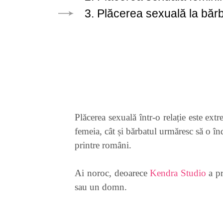
3. Plăcerea sexuală la bărb
Plăcerea sexuală într-o relație este ex
femeia, cât și bărbatul urmăresc să o în
printre români.
Ai noroc, deoarece
Kendra Studio
a pr
sau un domn.