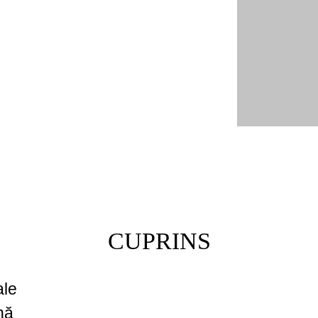
CUPRINS
ale
nă