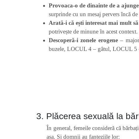
Provoaca-o de dinainte de a ajunge
surprinde cu un mesaj pervers încă de c
Arată-i că ești interesat mai mult să 
potrivește de minune în acest context. 
Descoperă-i zonele erogene
– major
buzele, LOCUL 4 – gâtul, LOCUL 5 –
3. Plăcerea sexuală la băr
În general, femeile consideră că bărbați
așa. Și domnii au fanteziile lor: