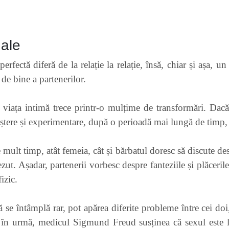
uale
 perfectă diferă de la relație la relație, însă, chiar și așa, 
de bine a partenerilor.
viața intimă trece printr-o mulțime de transformări. Dacă, 
oaștere și experimentare, după o perioadă mai lungă de timp,
e mult timp, atât femeia, cât și bărbatul doresc să discute d
ut. Așadar, partenerii vorbesc despre fanteziile și plăcerile
izic.
că se întâmplă rar, pot apărea diferite probleme între cei do
i în urmă, medicul Sigmund Freud susținea că sexul este l