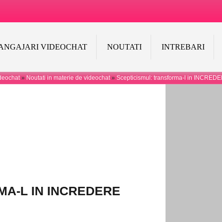
ANGAJARI VIDEOCHAT
NOUTATI
INTREBARI
deochat
»
Noutati in materie de videochat
»
Scepticismul: transforma-l in INCRED
MA-L IN INCREDERE