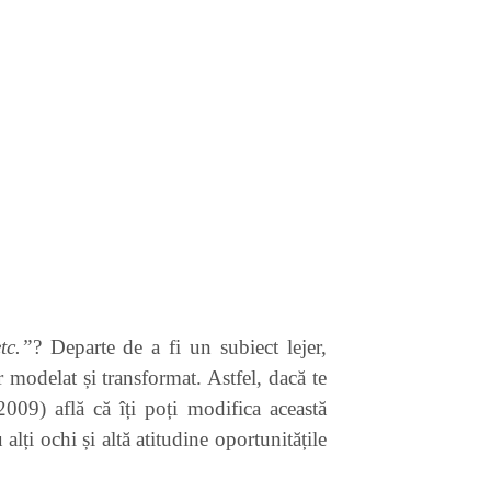
tc.”
? Departe de a fi un subiect lejer,
r modelat și transformat. Astfel, dacă te
9) află că îți poți modifica această
alți ochi și altă atitudine oportunitățile