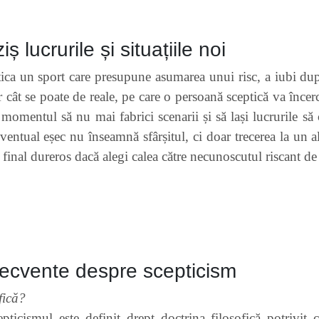
ș lucrurile și situațiile noi
ca un sport care presupune asumarea unui risc, a iubi după 
ar cât se poate de reale, pe care o persoană sceptică va încer
 momentul să nu mai fabrici scenarii și să lași lucrurile să 
entual eșec nu înseamnă sfârșitul, ci doar trecerea la un al
l final dureros dacă alegi calea către necunoscutul riscant de
 frecvente despre scepticism
fică?
epticismul este definit drept doctrina filosofică potrivi