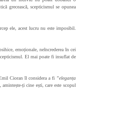
antică grecească, scepticismul se opunea
rcep ele, acest lucru nu este imposibil.
, psihice, emoționale, neîncrederea în cei
 scepticismul. El mai poate fi insuflat de
Emil Cioran îl considera a fi
”eleganța
amintește-ți cine ești, care este scopul