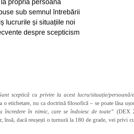
e la propria persoană
 puse sub semnul întrebării
 lucrurile și situațiile noi
frecvente despre scepticism
unt sceptică cu privire la acest lucru/situație/persoană/e
ca o etichetare, nu ca doctrină filosofică – se poate lăsa ușo
 încredere în nimic, care se îndoiesc de toate”
(DEX 200
r, însă, dacă reușești o turnură la 180 de grade, vei privi cu 