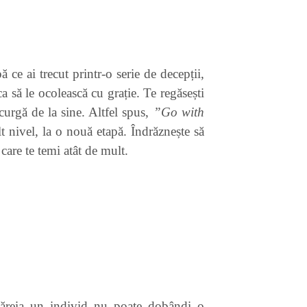
ce ai trecut printr-o serie de decepții,
ca să le ocolească cu grație. Te regăsești
curgă de la sine. Altfel spus,
”Go with
t nivel, la o nouă etapă. Îndrăznește să
 care te temi atât de mult.
t căreia un individ nu poate dobândi o