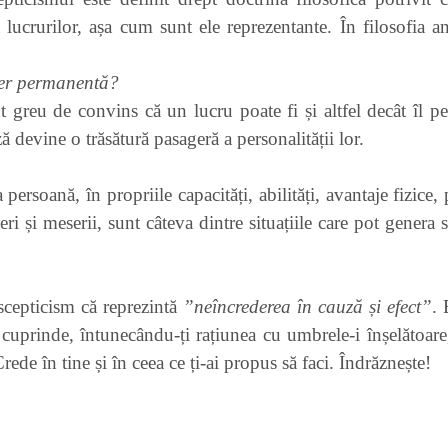
 lucrurilor, așa cum sunt ele reprezentante. În filosofia 
cter permanentă?
 greu de convins că un lucru poate fi și altfel decât îl pe
ză devine o trăsătură pasageră a personalității lor.
persoană, în propriile capacități, abilități, avantaje fizice
eri și meserii, sunt câteva dintre situațiile care pot genera
.
cepticism că reprezintă
”neîncrederea în cauză și efect”
. 
cuprinde, întunecându-ți rațiunea cu umbrele-i înșelătoare, 
Crede în tine și în ceea ce ți-ai propus să faci. Îndrăznește!