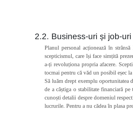
2.2. Business-uri și job-ur
Planul personal acționează în strânsă 
scepticismul, care își face simțită preze
a-ți revoluționa propria afacere. Scept
tocmai pentru că văd un posibil eșec la 
Să luăm drept exemplu oportunitatea d
de a câștiga o stabilitate financiară p
cunoști detalii despre domeniul respecti
lucrurile. Pentru a nu cădea în plasa pr