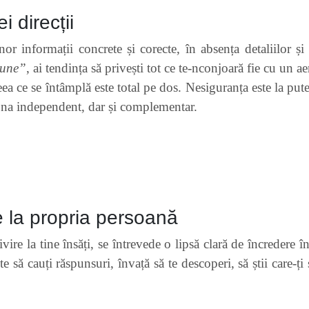
i direcții
or informații concrete și corecte, în absența detaliilor și
bune”
, ai tendința să privești tot ce te-nconjoară fie cu un a
ceea ce se întâmplă este total pe dos. Nesiguranța este la pute
ționa independent, dar și complementar.
re la propria persoană
ire la tine însăți, se întrevede o lipsă clară de încredere în 
e să cauți răspunsuri, învață să te descoperi, să știi care-ți