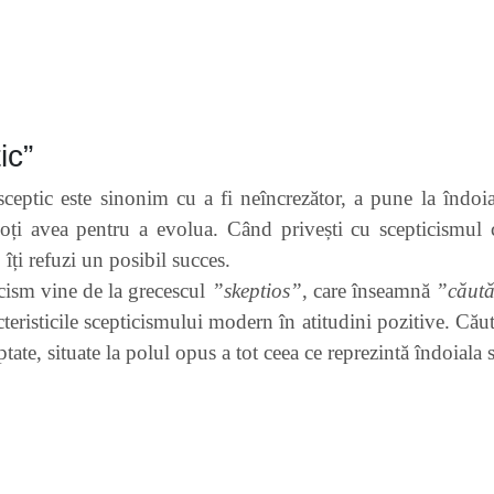
ic”
sceptic este sinonim cu a fi neîncrezător, a pune la îndoial
poți avea pentru a evolua. Când privești cu scepticismul c
 îți refuzi un posibil succes.
cism vine de la grecescul
”skeptios”
, care înseamnă
”căută
cteristicile scepticismului modern în atitudini pozitive. Cău
tate, situate la polul opus a tot ceea ce reprezintă îndoiala s