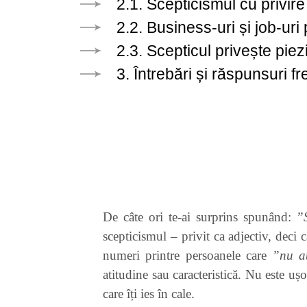
2.1. Scepticismul cu privir
2.2. Business-uri și job-uri
2.3. Scepticul privește pieziș
3. Întrebări și răspunsuri 
De câte ori te-ai surprins spunând:
”S
scepticismul – privit ca adjectiv, deci 
numeri printre persoanele care
”nu au
atitudine sau caracteristică. Nu este ușo
care îți ies în cale.