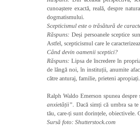
cunoaștere exactă, reală, despre natura
dogmatismului.
Scepticismul este o trăsătură de cara
Răspuns:
Deși persoanele sceptice sunt
Astfel, scepticismul care le caracterizea
Când devin oamenii sceptici?
Răspuns:
Lipsa de încredere în propria 
de lângă noi, în instituții, anumite afac
către anturaj, familie, prieteni apropiați
Ralph Waldo Emerson spunea despre s
anxietății”
. Dacă simți că umbra sa te 
tău, care-ți sunt dorințele, obiectivele. 
Sursă foto: Shutterstock.com