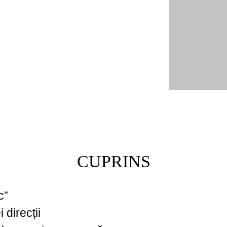
CUPRINS
c”
 direcții