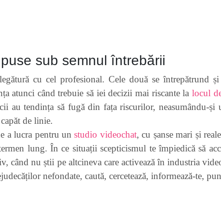
i puse sub semnul întrebării
legătură cu cel profesional. Cele două se întrepătrund și 
nța atunci când trebuie să iei decizii mai riscante la
locul 
icii au tendința să fugă din fața riscurilor, neasumându-și 
capăt de linie.
e a lucra pentru un
studio videochat
, cu șanse mari și reale
e termen lung. În ce situații scepticismul te împiedică să ac
v, când nu știi pe altcineva care activează în industria video
ejudecăților nefondate, caută, cercetează, informează-te, pun