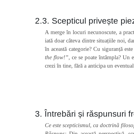
2.3. Scepticul privește piezi
A merge în locuri necunoscute, a practi
iată doar câteva dintre situațiile noi, d
în această categorie? Cu siguranță este
the flow!”
, ce se poate întâmpla? Un ev
crezi în tine, fără a anticipa un eventua
3. Întrebări și răspunsuri
Ce este scepticismul, ca doctrină filoso
Răspuns:
Din această perspectivă, sc